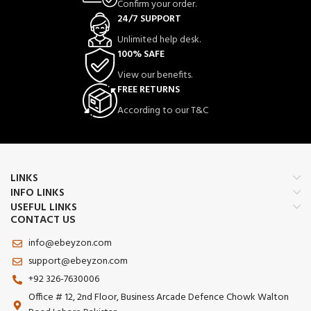
Confirm your order.
قدیم کلچر کی عکاسی کرتے ہیں۔
24/7 SUPPORT
جدید کچن کے لیے موزوں:
یہ ہر قسم
Unlimited help desk.
کے جدید کچن اور ڈائننگ ٹیبل پر
100% SAFE
خوبصورت لگتا ہے اور اسے صاف
کرنا بھی انتہائی آسان ہے۔
View our benefits.
صحت بخش انتخاب:
یہ مکمل طور پر
FREE RETURNS
قدرتی ہے اور پلاسٹک کے نقصانات
According to our T&C
سے پاک ہے۔
LINKS
INFO LINKS
USEFUL LINKS
CONTACT US
info@ebeyzon.com
support@ebeyzon.com
+92 326-7630006
Office # 12, 2nd Floor, Business Arcade Defence Chowk Walton