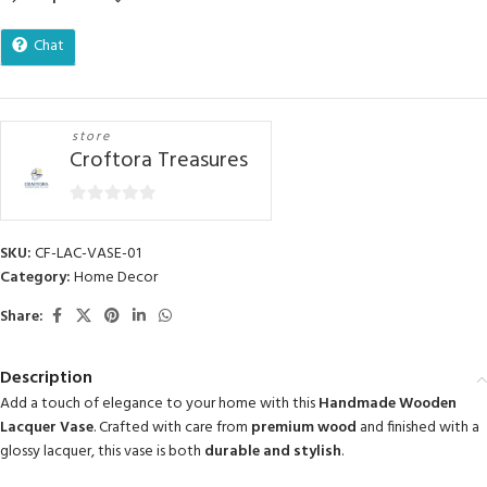
Chat
store
Croftora Treasures
0
out
SKU:
CF-LAC-VASE-01
of
Category:
Home Decor
5
Share:
Description
Add a touch of elegance to your home with this
Handmade Wooden
Lacquer Vase
. Crafted with care from
premium wood
and finished with a
glossy lacquer, this vase is both
durable and stylish
.