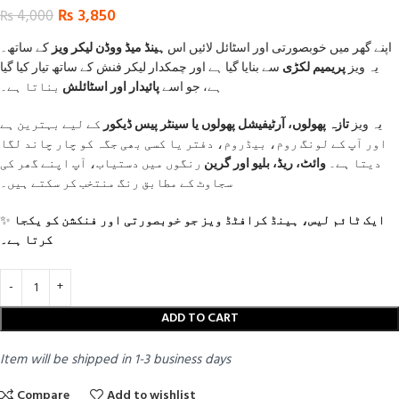
₨
3,850
₨
4,000
اپنے گھر میں خوبصورتی اور اسٹائل لائیں اس
ہینڈ میڈ ووڈن لیکر ویز
کے ساتھ۔
یہ ویز
پریمیم لکڑی
سے بنایا گیا ہے اور چمکدار لیکر فنش کے ساتھ تیار کیا گیا
ہے، جو اسے
پائیدار اور اسٹائلش
بناتا ہے۔
یہ ویز
تازہ پھولوں، آرٹیفیشل پھولوں یا سینٹر پیس ڈیکور
کے لیے بہترین ہے
اور آپ کے لونگ روم، بیڈروم، دفتر یا کسی بھی جگہ کو چار چاند لگا
دیتا ہے۔
وائٹ، ریڈ، بلیو اور گرین
رنگوں میں دستیاب، آپ اپنے گھر کی
سجاوٹ کے مطابق رنگ منتخب کر سکتے ہیں۔
✨
ایک ٹائم لیس، ہینڈ کرافٹڈ ویز جو خوبصورتی اور فنکشن کو یکجا
کرتا ہے۔
ADD TO CART
Item will be shipped in 1-3 business days
Compare
Add to wishlist