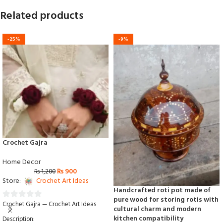
Related products
-25%
-9%
Crochet Gajra
Home Decor
₨
900
₨
1,200
Store:
Crochet Art Ideas
Handcrafted roti pot made of
pure wood for storing rotis with
Crochet Gajra — Crochet Art Ideas
0
cultural charm and modern
out
kitchen compatibility
Description: