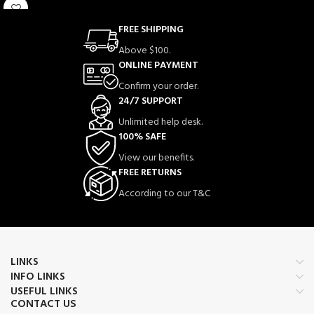
اس میں جدید
سیرامک کوٹنگ ٹیکنالوجی
شامل ہے جو گرمی کو یکساں طور پر
FREE SHIPPING
پھیلاتی ہے، بالوں کو جلنے اور
Above $100.
نقصان سے بچاتی ہے اور دیرپا
ONLINE PAYMENT
نتائج دیتی ہے۔
آئیونک فنکشن
فِرز
ختم کرتا ہے، نمی برقرار رکھتا
Confirm your order.
ہے اور بالوں کو نرم، چمکدار
24/7 SUPPORT
اور ریشمی بناتا ہے۔
Unlimited help desk.
اس کا منفرد
رولر ڈیزائن
قدرتی
100% SAFE
کرلز، ویوز اور سلیقے سے سیدھے
بال بنانے میں مدد دیتا ہے۔ ہر
View our benefits.
قسم کے بالوں کے لیے موزوں، یہ
FREE RETURNS
فلیٹ آئرن تیزی سے گرم ہو جاتا
According to our T&C
ہے اور گھر پر ہی سیلون جیسا
اسٹائل فراہم کرتا ہے۔
✨
ایک ٹول، بے شمار اسٹائلز — سیدھے،
کرل اور چمکدار بال۔
LINKS
INFO LINKS
USEFUL LINKS
CONTACT US