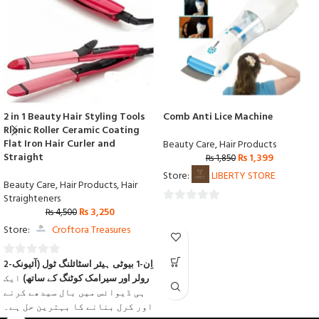
2 in 1 Beauty Hair Styling Tools
Comb Anti Lice Machine
Rlonic Roller Ceramic Coating
Flat Iron Hair Curler and
Beauty Care
,
Hair Products
Straight
₨
1,399
₨
1,850
Store:
LIBERTY STORE
Beauty Care
,
Hair Products
,
Hair
Straighteners
₨
3,250
0
₨
4,500
out
Store:
Croftora Treasures
of
5
2-اِن-1 بیوٹی ہیئر اسٹائلنگ ٹول (آئیونک
0
رولر اور سیرامک کوٹنگ کے ساتھ)
ایک
out
ہی ڈیوائس میں بال سیدھے کرنے
of
اور کرل بنانے کا بہترین حل ہے۔
5