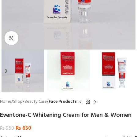
Click to enlarge
Home
Shop
Beauty Care
Face Products
Eventone-C Whitening Cream for Men & Women
₨
650
₨
950