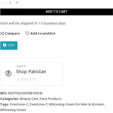
ADD TO CART
Item will be shipped in 1-3 business days
Compare
Add to wishlist
Chat
store
Shop Pakistan
0
out
SKU:
MZ1776200076BYBZHE
of
Categories:
Beauty Care
,
Face Products
5
Tags:
Eventone-C
,
Eventone-C Whitening Cream for Men & Women.
,
Whitening Cream