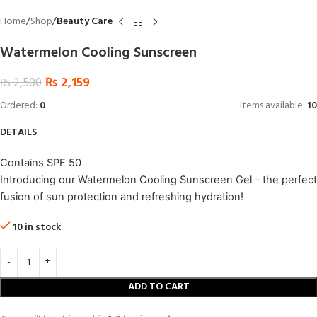
Home
Shop
Beauty Care
Watermelon Cooling Sunscreen
₨
2,159
₨
2,500
Ordered:
0
Items available:
10
DETAILS
Contains SPF 50
Introducing our Watermelon Cooling Sunscreen Gel – the perfect
fusion of sun protection and refreshing hydration!
10 in stock
ADD TO CART