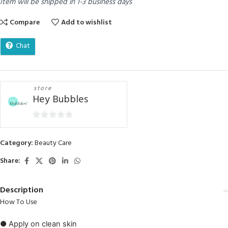
Item will be shipped in 1-3 business days
Compare
Add to wishlist
Chat
store
Hey Bubbles
0
out
Category:
Beauty Care
of
5
Share:
Description
How To Use
● Apply on clean skin