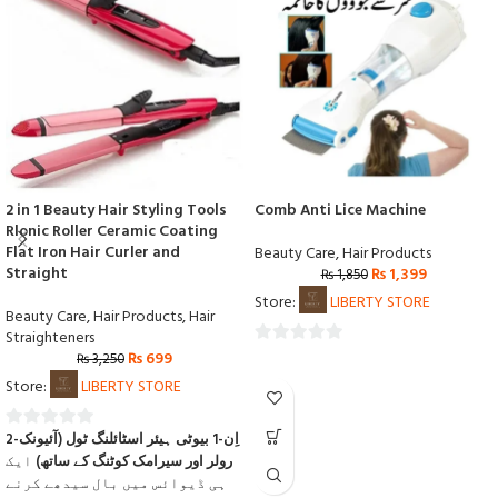
2 in 1 Beauty Hair Styling Tools
Comb Anti Lice Machine
Rlonic Roller Ceramic Coating
Flat Iron Hair Curler and
Beauty Care
,
Hair Products
Straight
₨
1,399
₨
1,850
Store:
LIBERTY STORE
Beauty Care
,
Hair Products
,
Hair
Straighteners
₨
699
0
₨
3,250
out
Store:
LIBERTY STORE
of
5
2-اِن-1 بیوٹی ہیئر اسٹائلنگ ٹول (آئیونک
0
رولر اور سیرامک کوٹنگ کے ساتھ)
ایک
out
ہی ڈیوائس میں بال سیدھے کرنے
of